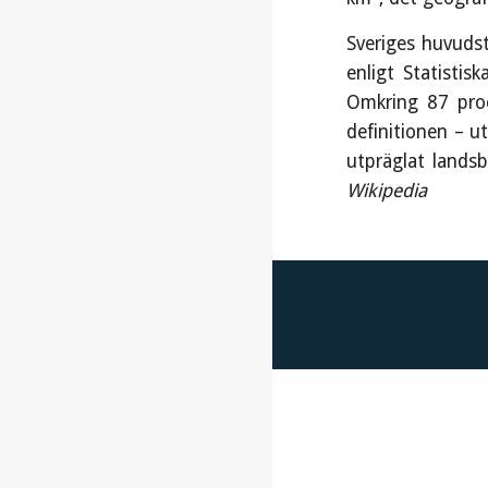
Sveriges huvudst
enligt Statisti
Omkring 87 proc
definitionen – u
utpräglat lands
Wikipedia