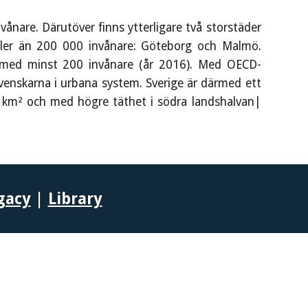
ånare. Därutöver finns ytterligare två storstäder
 fler än 200 000 invånare: Göteborg och Malmö.
r med minst 200 invånare (år 2016). Med OECD-
venskarna i urbana system. Sverige är därmed ett
 km² och med högre täthet i södra landshalvan
|
gacy
|
Library