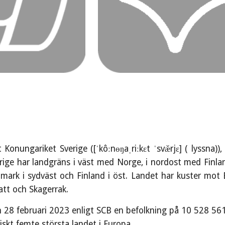
t Konungariket Sverige ([ˈkôːnɵŋaˌriːkɛt ˈsvæ̌rjɛ] ( lyssna)
ige har landgräns i väst med Norge, i nordost med Finland
mark i sydväst och Finland i öst. Landet har kuster mot 
tt och Skagerrak.
 28 februari 2023 enligt SCB en befolkning på 10 528 561 
iskt femte största landet i Europa.