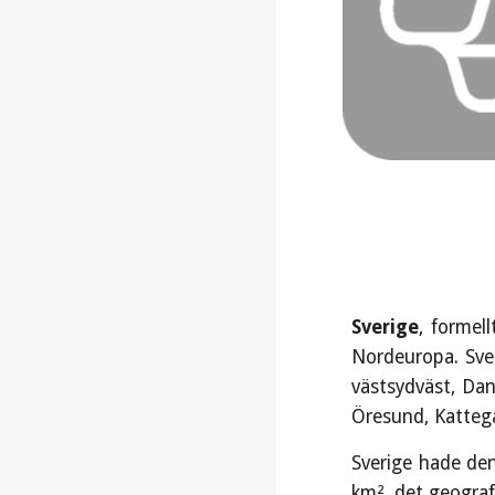
Sverige
, formell
Nordeuropa. Sver
västsydväst, Dan
Öresund, Kattega
Sverige hade den
km², det geograf