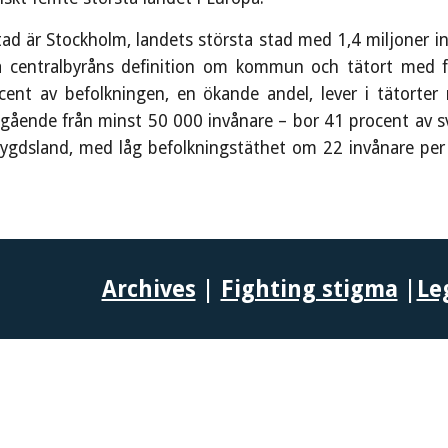
ad är Stockholm, landets största stad med 1,4 miljoner inv
ska centralbyråns definition om kommun och tätort med
ent av befolkningen, en ökande andel, lever i tätorte
tgående från minst 50 000 invånare – bor 41 procent av s
bygdsland, med låg befolkningstäthet om 22 invånare per
Archives
|
Fighting stigma
|
Le